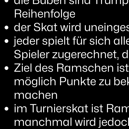
Reihenfolge
der Skat wird uneinge
jeder spielt für sich a
Spieler zugerechnet, 
Ziel des Ramschen ist
möglich Punkte zu be
machen
im Turnierskat ist Ra
manchmal wird jedoch