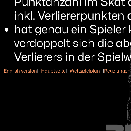
Punktanzahl im Skat a
inkl. Verliererpunkten 
hat genau ein Spieler
verdoppelt sich die 
Verlierers in der Spie
[
English version
] [
Hauptseite
] [
Wettspielplan
] [
Regelungen